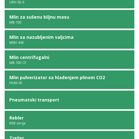
URH 50-6
Mlin za sušenu biljnu masu
MB-100
Mlin sa nazubljenim valjcima
MNV-450
Mlin centrifugalni
MB-100 CF
Mlin pulverizator sa hlađenjem plinom CO2
HUM-30
Pneumatski transport
Rebler
REB serija
Trešer