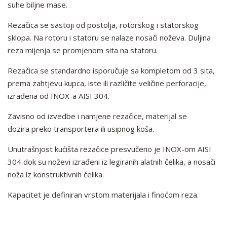
suhe biljne mase.
Rezačica se sastoji od postolja, rotorskog i statorskog
sklopa. Na rotoru i statoru se nalaze nosači noževa. Duljina
reza mijenja se promjenom sita na statoru.
Rezačica se standardno isporučuje sa kompletom od 3 sita,
prema zahtjevu kupca, iste ili različite veličine perforacije,
izrađena od INOX-a AISI 304.
Zavisno od izvedbe i namjene rezačice, materijal se
dozira preko transportera ili usipnog koša.
Unutrašnjost kućišta rezačice presvučeno je INOX-om AISI
304 dok su noževi izrađeni iz legiranih alatnih čelika, a nosači
noža iz konstruktivnih čelika.
Kapacitet je definiran vrstom materijala i finoćom reza.