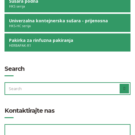
Sušara podna
HKS serija
Univerzalna kontejnerska sušara - prijenosna
HKS-HC serija
Pakirka za rinfuzna pakiranja
HERBAPAK-R1
Search
SEARCH
SEAR
FOR:
Kontaktirajte nas