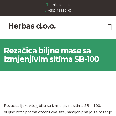
Herbas d.o.o.
+385 48 816107
Rezačica biljne mase sa
izmjenjivim sitima SB-100
Rezačica ljekovitog bilja sa izmjenjivim sitima SB – 100,
duljine reza prema otvoru oka sita, namijenjena je za rezanje