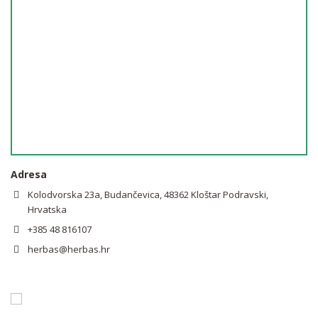
Adresa
Kolodvorska 23a, Budančevica, 48362 Kloštar Podravski,
Hrvatska
+385 48 816107
herbas@herbas.hr