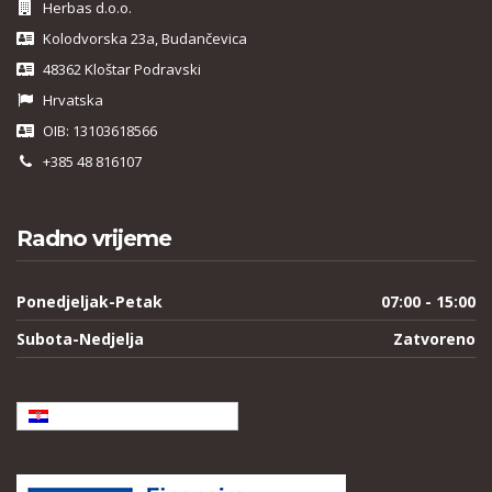
Herbas d.o.o.
Kolodvorska 23a, Budančevica
48362 Kloštar Podravski
Hrvatska
OIB: 13103618566
+385 48 816107
Radno vrijeme
Ponedjeljak-Petak
07:00 - 15:00
Subota-Nedjelja
Zatvoreno
Hrvatski