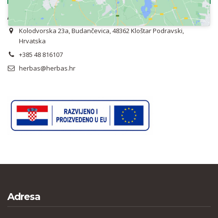
Adresa
Kolodvorska 23a, Budančevica, 48362 Kloštar Podravski,
Hrvatska
+385 48 816107
herbas@herbas.hr
Adresa