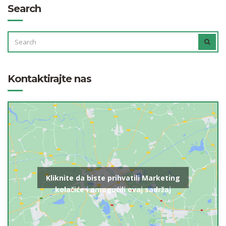
Search
SEARCH
SEAR
FOR:
Kontaktirajte nas
Kliknite da biste prihvatili Marketing
kolačiće i omogućili ovaj sadržaj