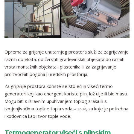
Oprema za grijanje unutarnjeg prostora služi za zagrijavanje
raznih objekata: od čvrstih građevinskih objekata do raznih
vrsta montažnih objekata i plastenika ili za zagrijavanje
proizvodnih pogona i uredskih prostorija.
Za grijanje prostora koriste se stojeći ili viseći termo
generatori koji kao energent koriste plin, lož ulje ili bio masu.
Mogu biti s izravnim upuhivanjem toplog zraka ili s
izmjenjivačima topline topla voda – zrak, za koje je potrebna
i kotlovnica kao izvor tople vode.
Termogenerator viseći s plinskim