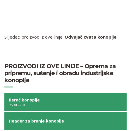
Slijedeći proizvod iz ove linije:
Odvajač cvata konoplje
PROIZVODI IZ OVE LINIJE – Oprema za
pripremu, sušenje i obradu industrijske
konoplje
Berač konoplje
RSD/H-250
Header za branje konoplje