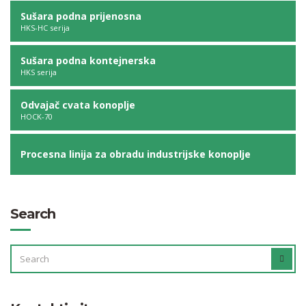
Sušara podna prijenosna
HKS-HC serija
Sušara podna kontejnerska
HKS serija
Odvajač cvata konoplje
HOCK-70
Procesna linija za obradu industrijske konoplje
Search
SEARCH
SEAR
FOR: