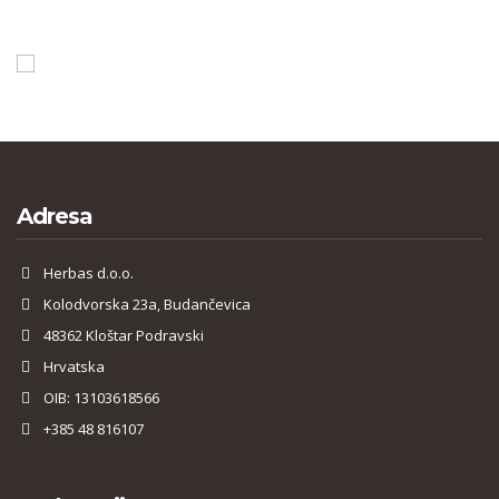
Adresa
Herbas d.o.o.
Kolodvorska 23a, Budančevica
48362 Kloštar Podravski
Hrvatska
OIB: 13103618566
+385 48 816107