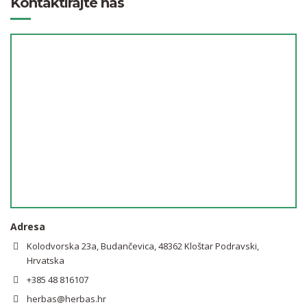
Kontaktirajte nas
Adresa
Kolodvorska 23a, Budančevica, 48362 Kloštar Podravski,
Hrvatska
+385 48 816107
herbas@herbas.hr