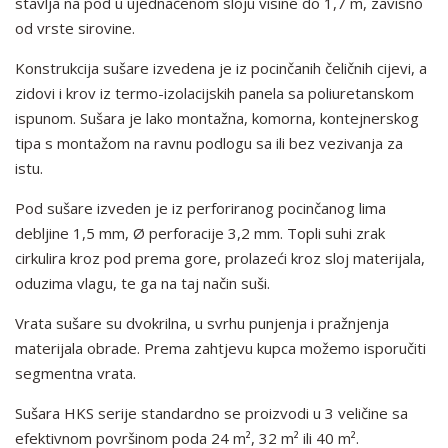
stavlja na pod u ujednačenom sloju visine do 1,7 m, zavisno
od vrste sirovine.
Konstrukcija sušare izvedena je iz pocinčanih čeličnih cijevi, a
zidovi i krov iz termo-izolacijskih panela sa poliuretanskom
ispunom. Sušara je lako montažna, komorna, kontejnerskog
tipa s montažom na ravnu podlogu sa ili bez vezivanja za
istu.
Pod sušare izveden je iz perforiranog pocinčanog lima
debljine 1,5 mm, Ø perforacije 3,2 mm. Topli suhi zrak
cirkulira kroz pod prema gore, prolazeći kroz sloj materijala,
oduzima vlagu, te ga na taj način suši.
Vrata sušare su dvokrilna, u svrhu punjenja i pražnjenja
materijala obrade. Prema zahtjevu kupca možemo isporučiti
segmentna vrata.
Sušara HKS serije standardno se proizvodi u 3 veličine sa
efektivnom površinom poda 24 m², 32 m² ili 40 m².