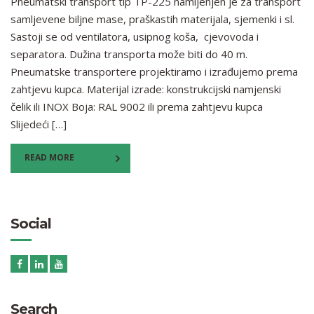
Pneumatski transport tip TP-225 namijenjen je za transport
samljevene biljne mase, praškastih materijala, sjemenki i sl.
Sastoji se od ventilatora, usipnog koša, cjevovoda i
separatora. Dužina transporta može biti do 40 m.
Pneumatske transportere projektiramo i izrađujemo prema
zahtjevu kupca. Materijal izrade: konstrukcijski namjenski
čelik ili INOX Boja: RAL 9002 ili prema zahtjevu kupca
Slijedeći […]
READ MORE
Social
Search