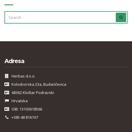
SEARCH
SEAR
FOR:
Adresa
Herbas d.o.o.
Kolodvorska 23a, Budančevica
48362 Kloštar Podravski
Hrvatska
OIB: 13103618566
+385 48 816107