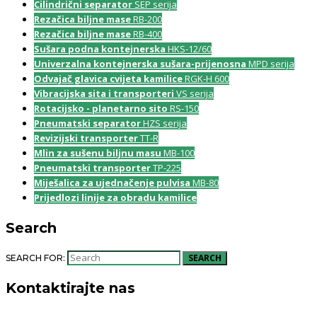
Cilindrični separator
SEP serija
Rezačica biljne mase
RB-200
Rezačica biljne mase
RB-400
Sušara podna kontejnerska
HKS-12/60
Univerzalna kontejnerska sušara-prijenosna
MPD serija
Odvajač glavica cvijeta kamilice
RGK-H 600
Vibracijska sita i transporteri
VS serija
Rotacijsko - planetarno sito
RS-150
Pneumatski separator
HZS serija
Revizijski transporter
TT-R
Mlin za sušenu biljnu masu
MB-100
Pneumatski transporter
TP-225
Miješalica za ujednačenje pulvisa
MB-80
Prijedlozi linije za obradu kamilice
Search
SEARCH
SEARCH FOR:
Kontaktirajte nas