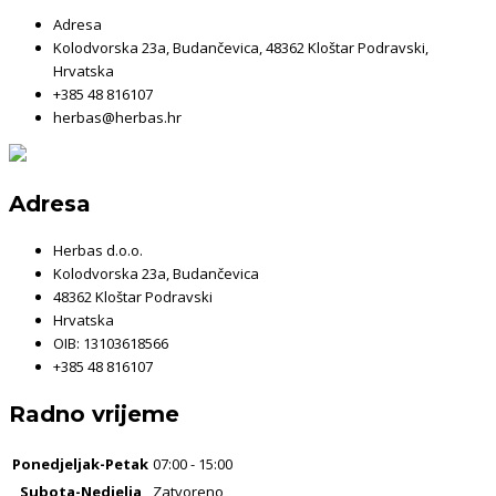
Adresa
Kolodvorska 23a, Budančevica, 48362 Kloštar Podravski,
Hrvatska
+385 48 816107
herbas@herbas.hr
Adresa
Herbas d.o.o.
Kolodvorska 23a, Budančevica
48362 Kloštar Podravski
Hrvatska
OIB: 13103618566
+385 48 816107
Radno vrijeme
Ponedjeljak-Petak
07:00 - 15:00
Subota-Nedjelja
Zatvoreno