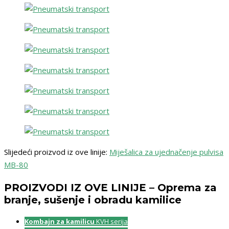
Slijedeći proizvod iz ove linije:
Miješalica za ujednačenje pulvisa
MB-80
PROIZVODI IZ OVE LINIJE – Oprema za
branje, sušenje i obradu kamilice
Kombajn za kamilicu
KVH serija