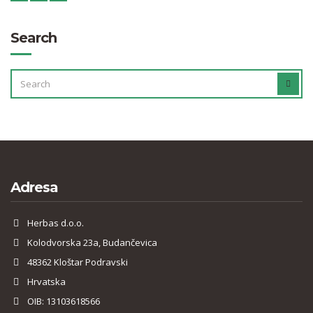
Search
SEARCH
SEAR
FOR:
Adresa
Herbas d.o.o.
Kolodvorska 23a, Budančevica
48362 Kloštar Podravski
Hrvatska
OIB: 13103618566