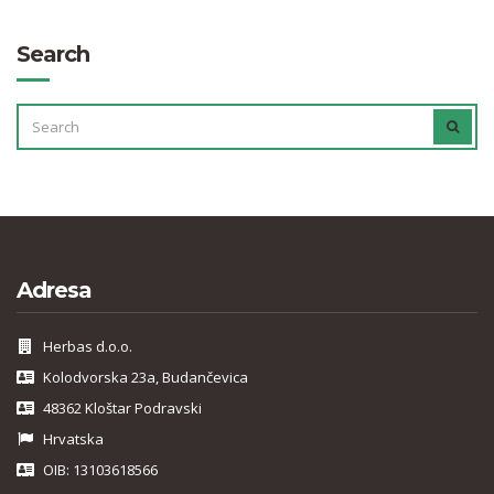
Search
SEARCH
SEAR
FOR:
Adresa
Herbas d.o.o.
Kolodvorska 23a, Budančevica
48362 Kloštar Podravski
Hrvatska
OIB: 13103618566