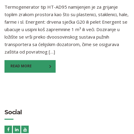
Termogenerator tip HT-AD95 namijenjen je za grijanje
toplim zrakom prostora kao što su plastenici, staklenici, hale,
farme i sl. Energent: drvena sjećka G20 ili pelet Energent se
ubacuje u usipni koš zapremnine 1 m³ ili veći. Doziranje u
ložište se vrši preko dvoosovinskog sustava pužnih
transportera sa ćelijskim dozatorom, čime se osigurava
zaštita od povratnog […]
READ MORE
Social