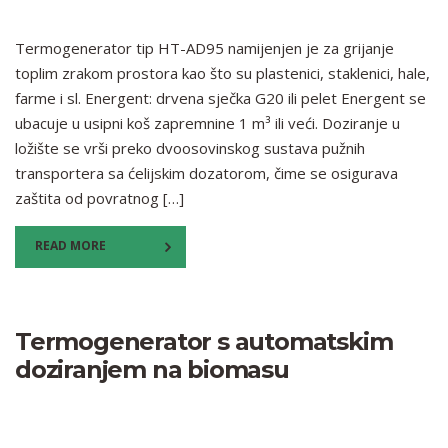
Termogenerator tip HT-AD95 namijenjen je za grijanje
toplim zrakom prostora kao što su plastenici, staklenici, hale,
farme i sl. Energent: drvena sječka G20 ili pelet Energent se
ubacuje u usipni koš zapremnine 1 m³ ili veći. Doziranje u
ložište se vrši preko dvoosovinskog sustava pužnih
transportera sa ćelijskim dozatorom, čime se osigurava
zaštita od povratnog […]
READ MORE
Termogenerator s automatskim
doziranjem na biomasu