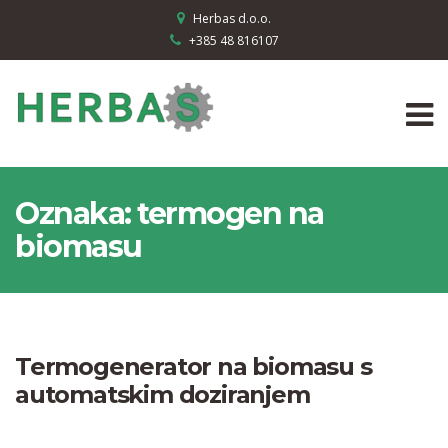
Herbas d.o.o.
+385 48 816107
Oznaka:
termogen na
biomasu
Termogenerator na biomasu s
automatskim doziranjem