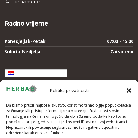
+385 48 816107
Radno vrijeme
Ponedjeljak-Petak
07:00 - 15:00
Subota-Nedjelja
Zatvoreno
Hrvatski
Politika privatnosti
Da bismo pružili najbolje iskustvo, koristimo tehnologije poput kolačića
za čuvanje i/ili pristup informacijama o uređaju. Suglasnost s ovim
tehnologijama će nam omogućiti da obrađujemo podatke kao što su
ponašanje pri pregledavanju ili jedinstveni ID-ovi na ovoj web stranici.
Nepristanak ili povlačenje suglasnosti može negativno utjecati na
određene karakteristike i funkcije.