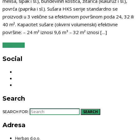
melisa, šipak i sl.), bundevinih koštica, žitarica (kukuruz i sl.),
povrća (paprika i sl.). Sušara HKS serije standardno se
proizvodi u 3 veličine sa efektivnom površinom poda 24, 32 ili
40 m². Kapacitet sušare (okvirni volumenski) efektivne
površine: – 24 m² iznosi 9,6 m³ – 32 m² iznosi […]
READ MORE
Social
Search
SEARCH
SEARCH FOR:
Adresa
Herbas d.o.o.