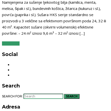
Namijenjena za sušenje ljekovitog bilja (kamilica, menta,
melisa, šipak i sl.), bundevinih koštica, žitarica (kukuruz i sl.),
povrća (paprika i sl.). Sušara HKS serije standardno se
proizvodi u 3 veličine sa efektivnom površinom poda 24, 32 ili
40 m². Kapacitet sušare (okvirni volumenski) efektivne
površine: – 24 m² iznosi 9,6 m³ – 32 m² iznosi […]
READ MORE
Social
Search
SEARCH
SEARCH FOR:
Adresa