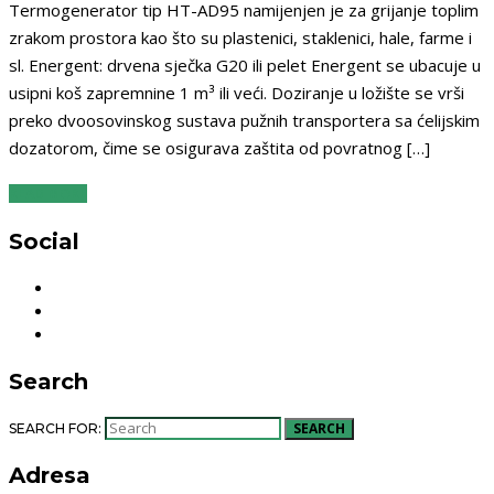
Termogenerator tip HT-AD95 namijenjen je za grijanje toplim
zrakom prostora kao što su plastenici, staklenici, hale, farme i
sl. Energent: drvena sječka G20 ili pelet Energent se ubacuje u
usipni koš zapremnine 1 m³ ili veći. Doziranje u ložište se vrši
preko dvoosovinskog sustava pužnih transportera sa ćelijskim
dozatorom, čime se osigurava zaštita od povratnog […]
READ MORE
Social
Search
SEARCH
SEARCH FOR:
Adresa