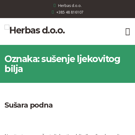
Herbas d.o.o.
+385 48 816107
Oznaka:
sušenje ljekovitog
bilja
Sušara podna