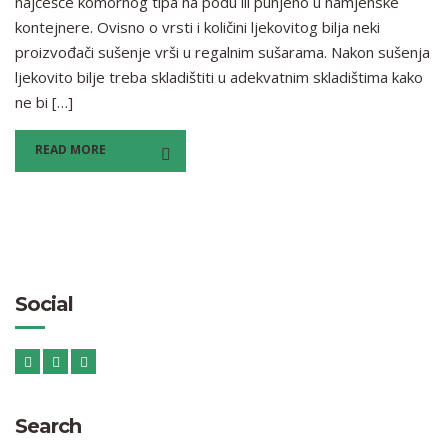
najčešće komornog tipa na podu ili punjeno u namjenske
kontejnere. Ovisno o vrsti i količini ljekovitog bilja neki
proizvođači sušenje vrši u regalnim sušarama. Nakon sušenja
ljekovito bilje treba skladištiti u adekvatnim skladištima kako
ne bi […]
READ MORE
Social
Search