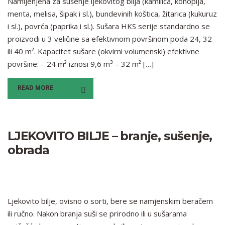
Namijenjena za sušenje ljekovitog bilja (kamilica, konoplja,
menta, melisa, šipak i sl.), bundevinih koštica, žitarica (kukuruz
i sl.), povrća (paprika i sl.). Sušara HKS serije standardno se
proizvodi u 3 veličine sa efektivnom površinom poda 24, 32
ili 40 m². Kapacitet sušare (okvirni volumenski) efektivne
površine: – 24 m² iznosi 9,6 m³ – 32 m² […]
READ MORE
LJEKOVITO BILJE – branje, sušenje,
obrada
Ljekovito bilje, ovisno o sorti, bere se namjenskim beračem
ili ručno. Nakon branja suši se prirodno ili u sušarama