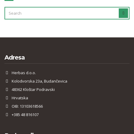
SEARCH
SEAR
FOR:
Adresa
Herbas d.o.o.
Kolodvorska 23a, Budančevica
48362 Kloštar Podravski
Hrvatska
OIB: 13103618566
+385 48 816107