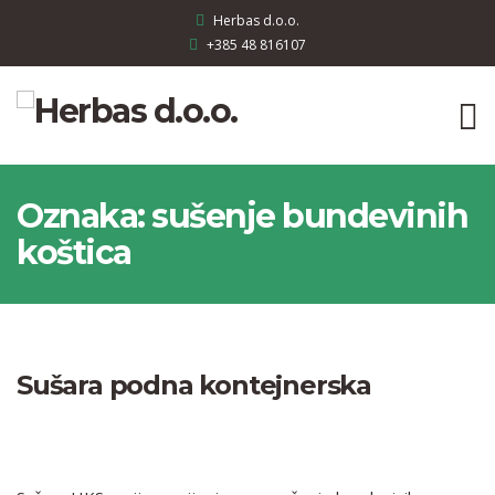
Herbas d.o.o.
+385 48 816107
Oznaka:
sušenje bundevinih
koštica
Sušara podna kontejnerska