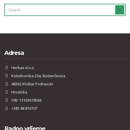
SEARCH
SEAR
FOR:
Adresa
Herbas d.o.o.
Kolodvorska 23a, Budančevica
48362 Kloštar Podravski
Hrvatska
OIB: 13103618566
+385 48 816107
Radno vrijeme