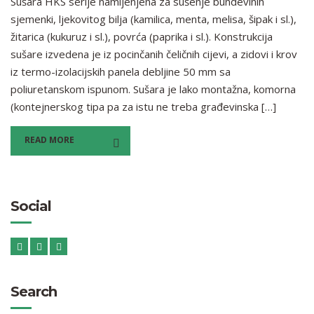
Sušara HKS serije namijenjena za sušenje bundevinih
sjemenki, ljekovitog bilja (kamilica, menta, melisa, šipak i sl.),
žitarica (kukuruz i sl.), povrća (paprika i sl.). Konstrukcija
sušare izvedena je iz pocinčanih čeličnih cijevi, a zidovi i krov
iz termo-izolacijskih panela debljine 50 mm sa
poliuretanskom ispunom. Sušara je lako montažna, komorna
(kontejnerskog tipa pa za istu ne treba građevinska […]
READ MORE
Social
Search