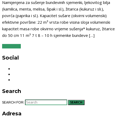
Namijenjena za sušenje bundevinih sjemenki, ljekovitog bilja
(kamilica, menta, melisa, šipak i sl.), žitarica (kukuruz i sli.),
povrća (paprika i sl.). Kapacitet sušare (okvirni volumenski)
efektivne površine: 22 m³ vrsta robe visina sloja volumenski
kapacitet masa robe okvirno vrijeme sušenja* kukuruz, žitarice
do 50 cm 11 m³ 7 t 8 – 10 h sjemenke bundeve […]
READ MORE
Social
Search
SEARCH
SEARCH FOR:
Adresa