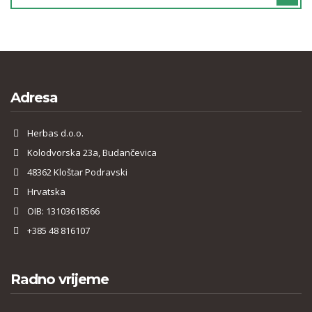
Adresa
Herbas d.o.o.
Kolodvorska 23a, Budančevica
48362 Kloštar Podravski
Hrvatska
OIB: 13103618566
+385 48 816107
Radno vrijeme