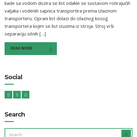
kade sa vodom dozira se list odakle se sustavom rotirajućih
valjaka i vodenih sapnica transportira prema izlaznom
transporteru. Oprani list dolazi do izlaznog kosog
transportera kojim se list izuzima iz stroja. Stroj vrši
separaciju sitnih […]
READ MORE
Social
Search
SEARCH
SEAR
FOR: