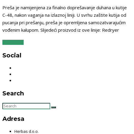
Preša je namijenjena za finalno doprešavanje duhana u kutije
C-48, nakon vaganja na izlaznoj liniji. U svrhu zaštite kutija od
pucanja pri prešanju, preša je opremljena samozatvarajućim
vođenim kalupom. Slijedeći proizvod iz ove linije: Redryer
READ MORE
Social
Search
SEARCH
FOR:
SEARCH
Adresa
Herbas d.o.o.