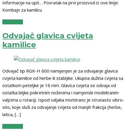
Informacije na upit… Povratak na prvi proizvod iz ove linije:
Kombajn za kamilicu
READ MORE
Odvajač glavica cvijeta
kamilice
Odvajač tip RGK-H 600 namijenjen je za odvajanje glavica
cvijeta kamilice od herbe ili stabljike. Ukupna dužina cvijeta sa
ostatkom peteljke je 16 mm. Glavica cvijeta se odvaja od
ostatka biljke pokretnim noževima i namjenski modeliranim
valjcima u rotaciji. Ispod valjaka montirano je strunasto vibro-
sito, koje služi za odvajanje cvijeta od manjih frakcija (herbe,
latica, […]
READ MORE