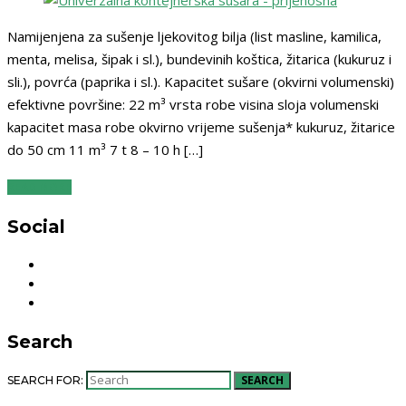
Namijenjena za sušenje ljekovitog bilja (list masline, kamilica,
menta, melisa, šipak i sl.), bundevinih koštica, žitarica (kukuruz i
sli.), povrća (paprika i sl.). Kapacitet sušare (okvirni volumenski)
efektivne površine: 22 m³ vrsta robe visina sloja volumenski
kapacitet masa robe okvirno vrijeme sušenja* kukuruz, žitarice
do 50 cm 11 m³ 7 t 8 – 10 h […]
READ MORE
Social
Search
SEARCH
SEARCH FOR: