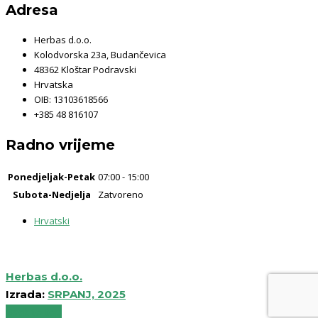
Adresa
Herbas d.o.o.
Kolodvorska 23a, Budančevica
48362 Kloštar Podravski
Hrvatska
OIB: 13103618566
+385 48 816107
Radno vrijeme
Ponedjeljak-Petak
07:00 - 15:00
Subota-Nedjelja
Zatvoreno
Hrvatski
Herbas d.o.o.
Izrada:
SRPANJ, 2025
Back to top