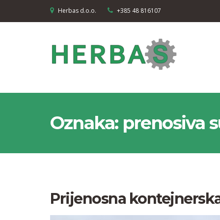
Herbas d.o.o.
+385 48 816107
Oznaka:
prenosiva s
Prijenosna kontejnerska