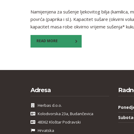
Namijenjena za sušenje ljekovitog bilja (kamilica, me
povrća (paprika i sl.). Kapacitet sušare (okvirni vo
kapacitet masa robe okvirno vrijeme sušenja* kuk
READ MORE
Adresa
Radn
Herbas d.o.o.
Ponedj
Kolodvorska 23a, Budančevica
Subota
48362 Kloštar Podravski
Hrvatska