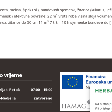
nta, melisa, šipak i sl.), bundevinih sjemenki, žitarica (kukuruz, je
lumenski) efektivne površine: 22 m³ vrsta robe visina sloja volumen
uruz, žitarice do 50 cm 11 m³ 7 t 8 – 10 h sjemenke bundeve do [
o vrijeme
eljak-Petak
07:00 - 15:00
-Nedjelja
Zatvoreno
Da bismo pru
i/ili prist