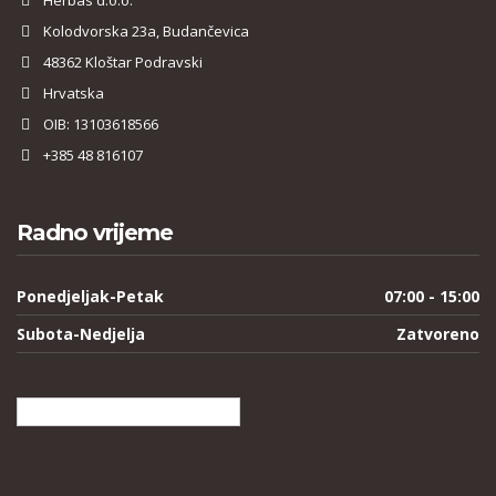
Kolodvorska 23a, Budančevica
48362 Kloštar Podravski
Hrvatska
OIB: 13103618566
+385 48 816107
Radno vrijeme
Ponedjeljak-Petak
07:00 - 15:00
Subota-Nedjelja
Zatvoreno
Hrvatski