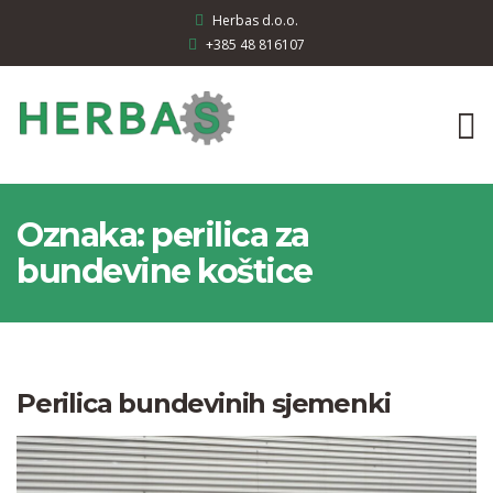
Herbas d.o.o.
+385 48 816107
Oznaka:
perilica za
bundevine koštice
Perilica bundevinih sjemenki