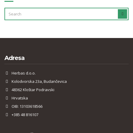
SEARCH
SEAR
FOR:
Adresa
Herbas d.o.o.
Kolodvorska 23a, Budančevica
48362 Kloštar Podravski
Hrvatska
OIB: 13103618566
+385 48 816107