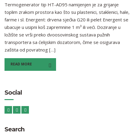
Termogenerator tip HT-AD95 namijenjen je za grijanje
toplim zrakom prostora kao što su plastenici, staklenici, hale,
farme i sl. Energent: drvena sjećka G20 ili pelet Energent se
ubacuje u usipni koš zapremnine 1 m³ ili veći. Doziranje u
ložište se vrši preko dvoosovinskog sustava pužnih
transportera sa ćelijskim dozatorom, čime se osigurava
zaštita od povratnog […]
READ MORE
Social
Search