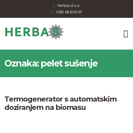
Herbas d.o.o.
+385 48 816107
Oznaka:
pelet sušenje
Termogenerator s automatskim
doziranjem na biomasu