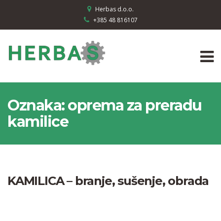
Herbas d.o.o.
+385 48 816107
Oznaka:
oprema za preradu
kamilice
KAMILICA – branje, sušenje, obrada