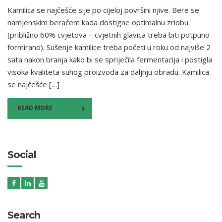
Kamilica se najčešće sije po cijeloj površini njive. Bere se
namjenskim beračem kada dostigne optimalnu zriobu
(približno 60% cvjetova – cvjetnih glavica treba biti potpuno
formirano). Sušenje kamilice treba početi u roku od najviše 2
sata nakon branja kako bi se spriječila fermentacija i postigla
visoka kvaliteta suhog proizvoda za daljnju obradu. Kamilica
se najčešće […]
READ MORE
Social
Search