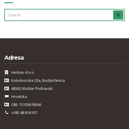
SEARCH
SEAR
FOR:
Adresa
Herbas d.o.o.
Kolodvorska 23a, Budančevica
48362 Kloštar Podravski
Hrvatska
OIB: 13103618566
+385 48 816107