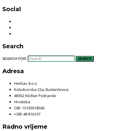
Social
Search
SEARCH
SEARCH FOR:
Adresa
Herbas d.o.o.
Kolodvorska 23a, Budančevica
48362 Kloštar Podravski
Hrvatska
OIB: 13103618566
+385 48 816107
Radno vrijeme