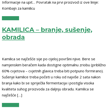
Informacije na upit… Povratak na prvi proizvod iz ove linije:
Kombajn za kamilicu
READ MORE
KAMILICA – branje, sušenje,
obrada
Kamilica se najčešće sije po cijeloj površini njive. Bere se
namjenskim beračem kada dostigne optimalnu zriobu (približno
60% cvjetova – cvjetnih glavica treba biti potpuno formirano).
Sušenje kamilice treba početi u roku od najviše 2 sata nakon
branja kako bi se spriječila fermentacija i postigla visoka
kvaliteta suhog proizvoda za daljnju obradu. Kamilica se
najčešće […]
READ MORE