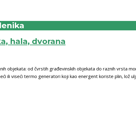
lenika
a, hala, dvorana
ih objekata: od čvrstih građevinskih objekata do raznih vrsta mont
ći ili viseći termo generatori koji kao energent koriste plin, lož u