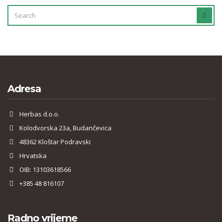
SEARCH
SEAR
FOR:
Adresa
Herbas d.o.o.
Kolodvorska 23a, Budančevica
48362 Kloštar Podravski
Hrvatska
OIB: 13103618566
+385 48 816107
Radno vrijeme