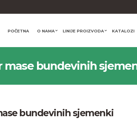
POČETNA
O NAMA
LINIJE PROIZVODA
KATALOZI
r mase bundevinih sjemen
mase bundevinih sjemenki