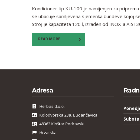
Kondicioner tip KU-100 je namijenjen za pripremu
se ubacuje samljevena sjemenka bundeve kojoj se d
Stroj je kapaciteta 120 l, izrađen od INOX-a AISI 3
READ MORE
Adresa
Radn
Herbas d.o.o.
Ponedj
Kolodvorska 23a, Budančevica
Subota
48362 Kloštar Podravski
Hrvatska