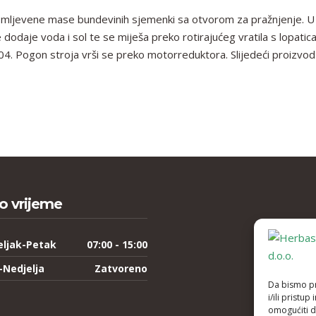
 mljevene mase bundevinih sjemenki sa otvorom za pražnjenje. U 
odaje voda i sol te se miješa preko rotirajućeg vratila s lopatic
04. Pogon stroja vrši se preko motorreduktora. Slijedeći proizvod 
o vrijeme
eljak-Petak
07:00 - 15:00
-Nedjelja
Zatvoreno
Da bismo pru
i/ili prist
omogućiti d