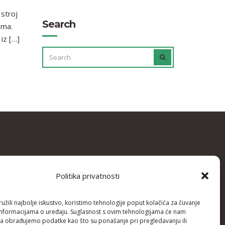
stroj
Search
ama.
iz […]
SEARCH
SEARCH
FOR:
Politika privatnosti
žili najbolje iskustvo, koristimo tehnologije poput kolačića za čuvanje
up informacijama o uređaju. Suglasnost s ovim tehnologijama će nam
a obrađujemo podatke kao što su ponašanje pri pregledavanju ili