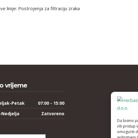
 linije: Postrojenja za filtraciju zraka
o vrijeme
eljak-Petak
07:00 - 15:00
-Nedjelja
Zatvoreno
Da bismo pru
i/ili prist
omogućiti d
jedinstveni 