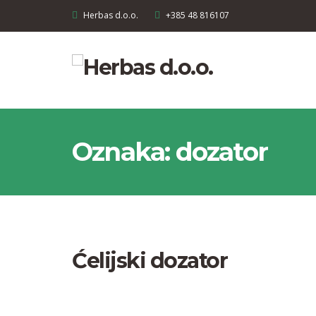
Herbas d.o.o.
+385 48 816107
Oznaka:
dozator
Ćelijski dozator