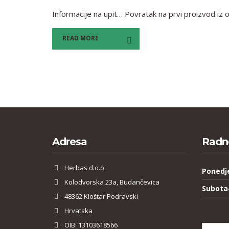
Informacije na upit… Povratak na prvi proizvod iz ove
READ MORE
Adresa
Radn
Herbas d.o.o.
Ponedj
Kolodvorska 23a, Budančevica
Subota
48362 Kloštar Podravski
Hrvatska
OIB: 13103618566