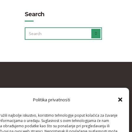
Search
SEARCH
SEARCH
FOR:
Politika privatnosti
žili najbolje iskustvo, koristimo tehnologije poput kolačića za čuvanje
up informacijama o uređaju. Suglasnost s ovim tehnologijama će nam
a obrađujemo podatke kao što su ponašanje pri pregledavanju ili
ID-ovi na ovoj web stranici. Nepristanak ili povlačenje suglasnosti može