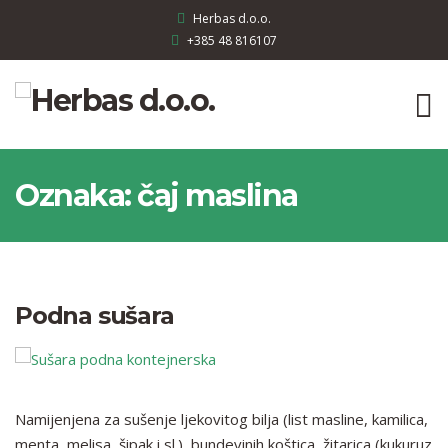
Herbas d.o.o.
+385 48 816107
Oznaka:
čaj maslina
Podna sušara
Namijenjena za sušenje ljekovitog bilja (list masline, kamilica,
menta, melisa, šipak i sl.), bundevinih koštica, žitarica (kukuruz