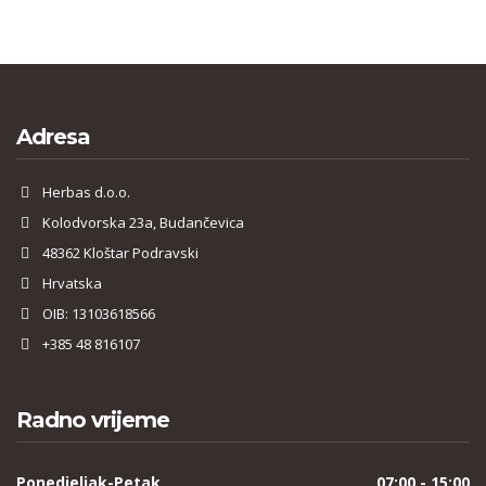
Adresa
Herbas d.o.o.
Kolodvorska 23a, Budančevica
48362 Kloštar Podravski
Hrvatska
OIB: 13103618566
+385 48 816107
Radno vrijeme
Ponedjeljak-Petak
07:00 - 15:00