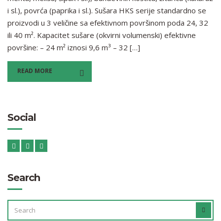
i sl.), povrća (paprika i sl.). Sušara HKS serije standardno se
proizvodi u 3 veličine sa efektivnom površinom poda 24, 32
ili 40 m². Kapacitet sušare (okvirni volumenski) efektivne
površine: – 24 m² iznosi 9,6 m³ – 32 […]
READ MORE
Social
Search
SEARCH
SEAR
FOR: