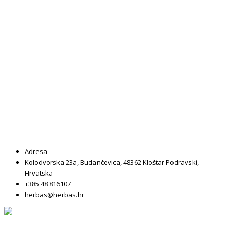
Adresa
Kolodvorska 23a, Budančevica, 48362 Kloštar Podravski,
Hrvatska
+385 48 816107
herbas@herbas.hr