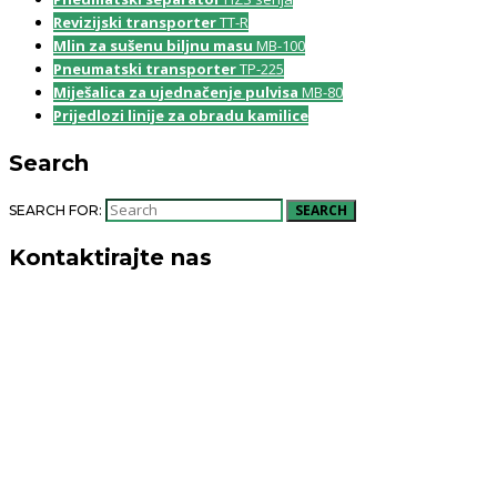
Revizijski transporter
TT-R
Mlin za sušenu biljnu masu
MB-100
Pneumatski transporter
TP-225
Miješalica za ujednačenje pulvisa
MB-80
Prijedlozi linije za obradu kamilice
Search
SEARCH
SEARCH FOR:
Kontaktirajte nas