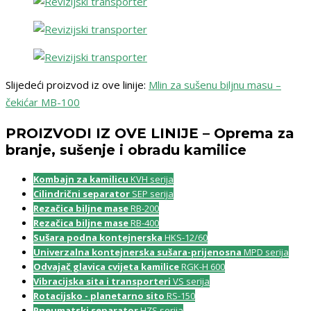
Slijedeći proizvod iz ove linije:
Mlin za sušenu biljnu masu –
čekićar MB-100
PROIZVODI IZ OVE LINIJE – Oprema za
branje, sušenje i obradu kamilice
Kombajn za kamilicu
KVH serija
Cilindrični separator
SEP serija
Rezačica biljne mase
RB-200
Rezačica biljne mase
RB-400
Sušara podna kontejnerska
HKS-12/60
Univerzalna kontejnerska sušara-prijenosna
MPD serija
Odvajač glavica cvijeta kamilice
RGK-H 600
Vibracijska sita i transporteri
VS serija
Rotacijsko - planetarno sito
RS-150
Pneumatski separator
HZS serija