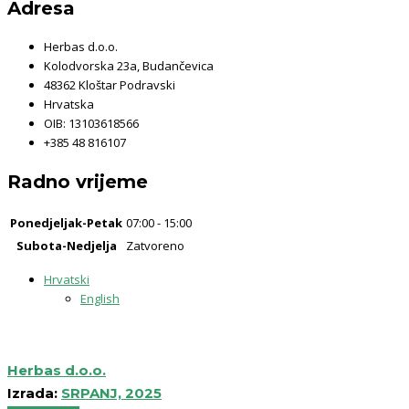
Adresa
Herbas d.o.o.
Kolodvorska 23a, Budančevica
48362 Kloštar Podravski
Hrvatska
OIB: 13103618566
+385 48 816107
Radno vrijeme
Ponedjeljak-Petak
07:00 - 15:00
Subota-Nedjelja
Zatvoreno
Hrvatski
English
Herbas d.o.o.
Izrada:
SRPANJ, 2025