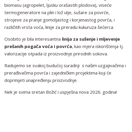
biomasu (agropelet, ljusku orašastih plodova), viseće
termogeneratore na plin i lož ulje, sušare za povrće,
strojeve za pranje gomoljastog i korjenastog povrća, i
različitih vrsta voća, linije za preradu kukuruza šećerca.
Osobito je bila interesantna
linija za sušenje i mljevenje
prešanih pogača voća i povrća
, kao mjera iskorištenja tj.
valorizacije otpada iz proizvodnje prirodnih sokova.
Radujemo se svakoj budućoj suradnji s našim uzgajivačima i
prerađivačima povrća i zajedničkim projektima koji će
doprinijeti unapređenju proizvodnje.
Nek je svima sretan Božić i uspješna nova 2026. godina!