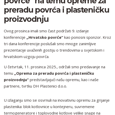
povrće“ na temu opreme za
preradu povrća i plasteničku
proizvodnju
Ovog prosinca imali smo čast podržati 9. izdanje
konferencije
„Hrvatsko povrće“
kao ponosni sponzor. Kroz
tri dana konferencije poslušali smo mnoge zanimljive
prezentacije uvaženih gostiju o trendovima u svjetskom i
hrvatskom uzgoju povrća.
U četvrtak, 11. prosinca 2025., održali smo predavanje na
temu
„Oprema za preradu povrća i plasteničku
proizvodnju“
predstavljajući našu opremu, kao i naše
partnere, tvrtku DH Plastenici d.o.o.
U izlaganju smo se osvrnuli na inovativnu opremu za grijanje
plastenika: blok kotlovnice u kontejneru, suvremene
termogeneratore i toplovodne kotlove velike snage na