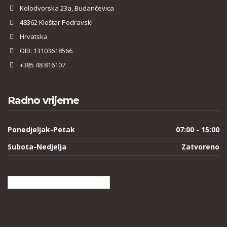
Kolodvorska 23a, Budančevica
48362 Kloštar Podravski
Hrvatska
OIB: 13103618566
+385 48 816107
Radno vrijeme
Ponedjeljak-Petak
07:00 - 15:00
Subota-Nedjelja
Zatvoreno
Hrvatski