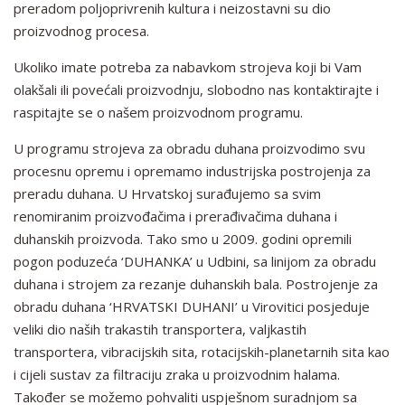
preradom poljoprivrenih kultura i neizostavni su dio
proizvodnog procesa.
Ukoliko imate potreba za nabavkom strojeva koji bi Vam
olakšali ili povećali proizvodnju, slobodno nas kontaktirajte i
raspitajte se o našem proizvodnom programu.
U programu strojeva za obradu duhana proizvodimo svu
procesnu opremu i opremamo industrijska postrojenja za
preradu duhana. U Hrvatskoj surađujemo sa svim
renomiranim proizvođačima i prerađivačima duhana i
duhanskih proizvoda. Tako smo u 2009. godini opremili
pogon poduzeća ‘DUHANKA’ u Udbini, sa linijom za obradu
duhana i strojem za rezanje duhanskih bala. Postrojenje za
obradu duhana ‘HRVATSKI DUHANI’ u Virovitici posjeduje
veliki dio naših trakastih transportera, valjkastih
transportera, vibracijskih sita, rotacijskih-planetarnih sita kao
i cijeli sustav za filtraciju zraka u proizvodnim halama.
Također se možemo pohvaliti uspješnom suradnjom sa