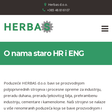
Herbas d.o.o.
+385 48 816107
O nama staro HR i ENG
Poduzeće HERBAS d.o.o. bavi se proizvodnjom
poljoprivrednih strojeva i procesne opreme za industriju,
preradu duhana, preradu ljekovitog bilja, prehrambenu
industriju, cementare i kamenolome. Naši strojevi se nalaze
u više renomiranih poduzeća koja se bave proizvodnjom i