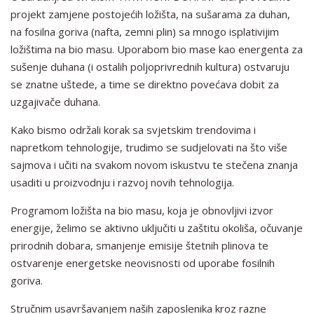
projekt zamjene postojećih ložišta, na sušarama za duhan,
na fosilna goriva (nafta, zemni plin) sa mnogo isplativijim
ložištima na bio masu. Uporabom bio mase kao energenta za
sušenje duhana (i ostalih poljoprivrednih kultura) ostvaruju
se znatne uštede, a time se direktno povećava dobit za
uzgajivače duhana.
Kako bismo održali korak sa svjetskim trendovima i
napretkom tehnologije, trudimo se sudjelovati na što više
sajmova i učiti na svakom novom iskustvu te stečena znanja
usaditi u proizvodnju i razvoj novih tehnologija.
Programom ložišta na bio masu, koja je obnovljivi izvor
energije, želimo se aktivno uključiti u zaštitu okoliša, očuvanje
prirodnih dobara, smanjenje emisije štetnih plinova te
ostvarenje energetske neovisnosti od uporabe fosilnih
goriva.
Stručnim usavršavanjem naših zaposlenika kroz razne