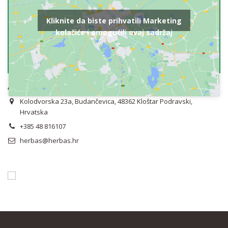
Kliknite da biste prihvatili Marketing
kolačiće i omogućili ovaj sadržaj
Adresa
Kolodvorska 23a, Budančevica, 48362 Kloštar Podravski,
Hrvatska
+385 48 816107
herbas@herbas.hr