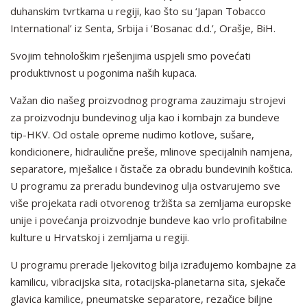
duhanskim tvrtkama u regiji, kao što su ‘Japan Tobacco
International’ iz Senta, Srbija i ‘Bosanac d.d.’, Orašje, BiH.
Svojim tehnološkim rješenjima uspjeli smo povećati
produktivnost u pogonima naših kupaca.
Važan dio našeg proizvodnog programa zauzimaju strojevi
za proizvodnju bundevinog ulja kao i kombajn za bundeve
tip-HKV. Od ostale opreme nudimo kotlove, sušare,
kondicionere, hidraulične preše, mlinove specijalnih namjena,
separatore, mješalice i čistače za obradu bundevinih koštica.
U programu za preradu bundevinog ulja ostvarujemo sve
više projekata radi otvorenog tržišta sa zemljama europske
unije i povećanja proizvodnje bundeve kao vrlo profitabilne
kulture u Hrvatskoj i zemljama u regiji.
U programu prerade ljekovitog bilja izrađujemo kombajne za
kamilicu, vibracijska sita, rotacijska-planetarna sita, sjekače
glavica kamilice, pneumatske separatore, rezačice biljne