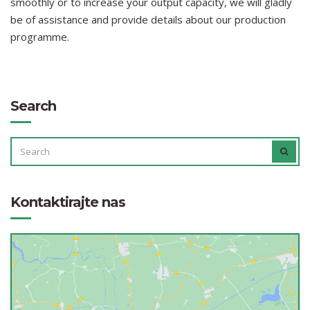
smoothly or to increase your output capacity, we will gladly
be of assistance and provide details about our production
programme.
Search
SEARCH
SEAR
FOR:
Kontaktirajte nas