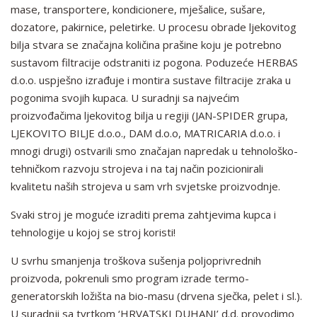
mase, transportere, kondicionere, mješalice, sušare,
dozatore, pakirnice, peletirke. U procesu obrade ljekovitog
bilja stvara se značajna količina prašine koju je potrebno
sustavom filtracije odstraniti iz pogona. Poduzeće HERBAS
d.o.o. uspješno izrađuje i montira sustave filtracije zraka u
pogonima svojih kupaca. U suradnji sa najvećim
proizvođačima ljekovitog bilja u regiji (JAN-SPIDER grupa,
LJEKOVITO BILJE d.o.o., DAM d.o.o, MATRICARIA d.o.o. i
mnogi drugi) ostvarili smo značajan napredak u tehnološko-
tehničkom razvoju strojeva i na taj način pozicionirali
kvalitetu naših strojeva u sam vrh svjetske proizvodnje.
Svaki stroj je moguće izraditi prema zahtjevima kupca i
tehnologije u kojoj se stroj koristi!
U svrhu smanjenja troškova sušenja poljoprivrednih
proizvoda, pokrenuli smo program izrade termo-
generatorskih ložišta na bio-masu (drvena sječka, pelet i sl.).
U suradnji sa tvrtkom ‘HRVATSKI DUHANI’ d.d. provodimo