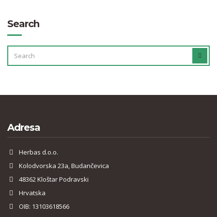
Search
SEARCH
SEAR
FOR:
Adresa
Herbas d.o.o.
Kolodvorska 23a, Budančevica
48362 Kloštar Podravski
Hrvatska
OIB: 13103618566