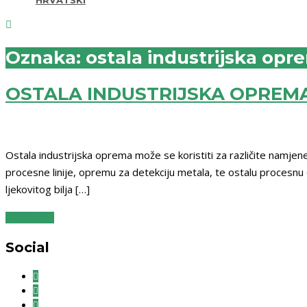
Open
Mobile
Oznaka:
ostala industrijska opr
Menu
OSTALA INDUSTRIJSKA OPREM
Ostala industrijska oprema može se koristiti za različite namjene
procesne linije, opremu za detekciju metala, te ostalu procesnu 
ljekovitog bilja […]
READ MORE
Social