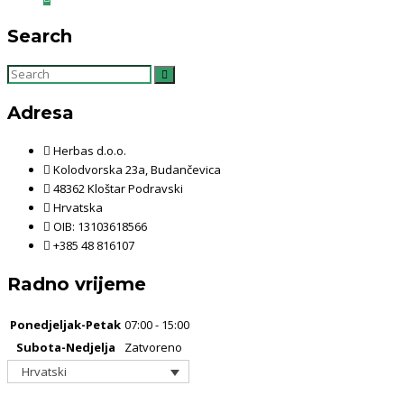
Search
SEARCH
SEARCH
FOR:
Adresa
Herbas d.o.o.
Kolodvorska 23a, Budančevica
48362 Kloštar Podravski
Hrvatska
OIB: 13103618566
+385 48 816107
Radno vrijeme
Ponedjeljak-Petak
07:00 - 15:00
Subota-Nedjelja
Zatvoreno
Hrvatski