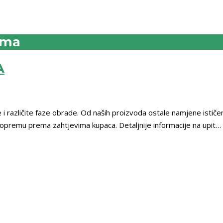
ema
A
 i različite faze obrade. Od naših proizvoda ostale namjene ističe
opremu prema zahtjevima kupaca. Detaljnije informacije na upit… Po